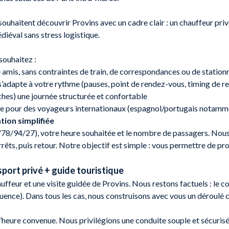
souhaitent découvrir Provins avec un cadre clair : un chauffeur priv
iéval sans stress logistique.
ouhaitez :
re amis, sans contraintes de train, de correspondances ou de statio
’adapte à votre rythme (pauses, point de rendez-vous, timing de re
roches) une journée structurée et confortable
ue pour des voyageurs internationaux (espagnol/portugais notamm
tion simplifiée
8/94/27), votre heure souhaitée et le nombre de passagers. Nous plan
arrêts, puis retour. Notre objectif est simple : vous permettre de pr
sport privé + guide touristique
ffeur et une visite guidée de Provins. Nous restons factuels : le c
ffluence). Dans tous les cas, nous construisons avec vous un déroulé
 l’heure convenue. Nous privilégions une conduite souple et sécurisé