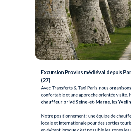
Excursion Provins médiéval depuis Par
(27)
Avec Transferts & Taxi Paris, nous organison
confortable et une approche orientée visite.
chauffeur privé Seine-et-Marne
, les
Yveli
Notre positionnement : une équipe de chauffeu
locale et internationale pour des sorties touri
en évitant lorsque c’est possible les zones les