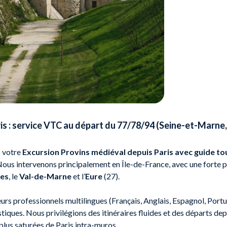
is : service VTC au départ du 77/78/94 (Seine-et-Marne,
s votre
Excursion Provins médiéval depuis Paris avec guide to
 Nous intervenons principalement en Île-de-France, avec une forte
nes
, le
Val-de-Marne
et l’
Eure
(27).
rs professionnels multilingues (Français, Anglais, Espagnol, Port
stiques. Nous privilégions des itinéraires fluides et des départs dep
 plus saturées de Paris intra-muros.