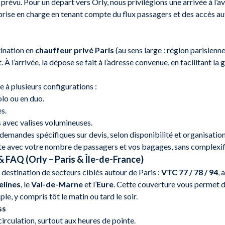
 prévu. Pour un départ vers Orly, nous privilégions une arrivée à l’a
prise en charge en tenant compte du flux passagers et des accès aut
tination en
chauffeur privé Paris
(au sens large : région parisienn
 À l’arrivée, la dépose se fait à l’adresse convenue, en facilitant la
 à plusieurs configurations :
olo ou en duo.
s.
s avec valises volumineuses.
demandes spécifiques sur devis, selon disponibilité et organisation
e avec votre nombre de passagers et vos bagages, sans complexifi
& FAQ (Orly – Paris & Île-de-France)
destination de secteurs ciblés autour de Paris :
VTC 77 / 78 / 94
, 
elines
, le
Val-de-Marne
et l’
Eure
. Cette couverture vous permet de
le, y compris tôt le matin ou tard le soir.
ss
irculation, surtout aux heures de pointe.