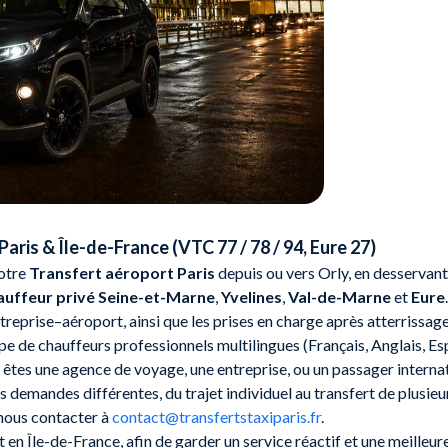
aris & Île-de-France (VTC 77 / 78 / 94, Eure 27)
votre
Transfert aéroport Paris
depuis ou vers Orly, en desservant 
auffeur privé Seine-et-Marne
,
Yvelines
,
Val-de-Marne
et
Eure
reprise–aéroport, ainsi que les prises en charge après atterrissage
ipe de chauffeurs professionnels multilingues (Français, Anglais, E
tes une agence de voyage, une entreprise, ou un passager internatio
s demandes différentes, du trajet individuel au transfert de plusi
nous contacter à
contact@transfertstaxiparis.fr
.
et en Île-de-France, afin de garder un service réactif et une meilleu