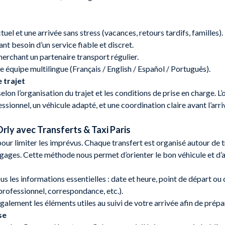
uel et une arrivée sans stress (vacances, retours tardifs, familles).
nt besoin d’un service fiable et discret.
erchant un partenaire transport régulier.
 équipe multilingue (Français / English / Español / Português).
 trajet
elon l’organisation du trajet et les conditions de prise en charge. L
sionnel, un véhicule adapté, et une coordination claire avant l’arri
rly avec Transferts & Taxi Paris
r limiter les imprévus. Chaque transfert est organisé autour de trois
gages. Cette méthode nous permet d’orienter le bon véhicule et d’an
s les informations essentielles : date et heure, point de départ ou
professionnel, correspondance, etc.).
alement les éléments utiles au suivi de votre arrivée afin de prépar
se